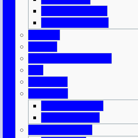
Isle of North Uist
Isle of South Uist
Borders
Central
Dumfries & Galloway
Fife
Grampian
Highlands
Highlands-Nord
Highlands-Süd
Innere Hebriden