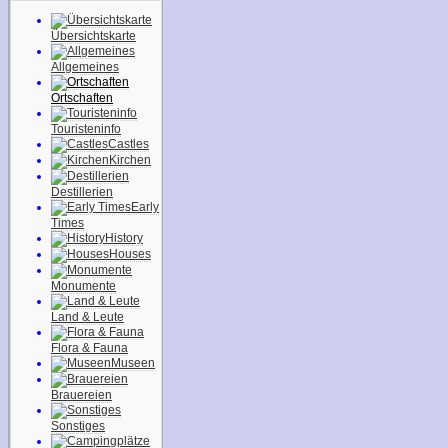
Übersichtskarte
Allgemeines
Ortschaften
Touristeninfo
Castles
Kirchen
Destillerien
Early
Times
History
Houses
Monumente
Land & Leute
Flora & Fauna
Museen
Brauereien
Sonstiges