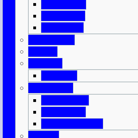
Isle of Islay
Isle of Jura
Isle of Mull
Isle of Skye
Lothian
Orkneys
Mainland
Strathclyde
Isle of Arran
Isle of Bute
Great Cumbrae
Tayside