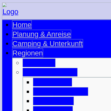
Home
Planung & Anreise
Camping & Unterkunft
Regionen
Edinburgh
Äußere Hebriden
Isle of Barra
Isle of Benbecula
Isle of Harris
Isle of Lewis