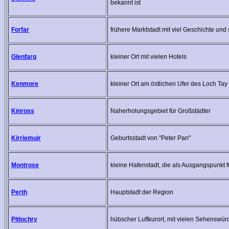
bekannt ist
Forfar
frühere Marktstadt mit viel Geschichte un
Glenfarg
kleiner Ort mit vielen Hotels
Kenmore
kleiner Ort am östlichen Ufer des Loch Tay
Kinross
Naherholungsgebiet für Großstädter
Kirriemuir
Geburtsstadt von "Peter Pan"
Montrose
kleine Hafenstadt, die als Ausgangspunkt fü
Perth
Hauptstadt der Region
Pitlochry
hübscher Luftkurort, mit vielen Sehenswü