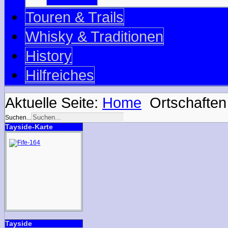
Touren & Trails
Whisky & Traditionen
History
Hilfreiches
Aktuelle Seite:
Home
Ortschaften
Suchen...
Tayside-Karte
Tayside