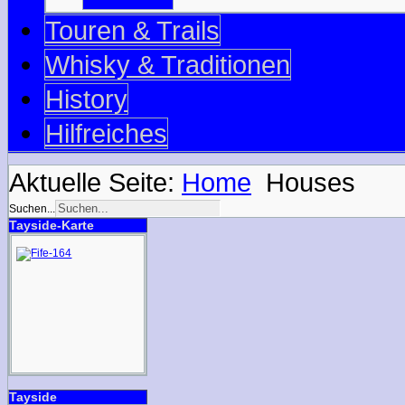
Touren & Trails
Whisky & Traditionen
History
Hilfreiches
Aktuelle Seite:
Home
Houses
Suchen...
Tayside-Karte
Tayside