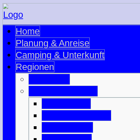
Home
Planung & Anreise
Camping & Unterkunft
Regionen
Edinburgh
Äußere Hebriden
Isle of Barra
Isle of Benbecula
Isle of Harris
Isle of Lewis