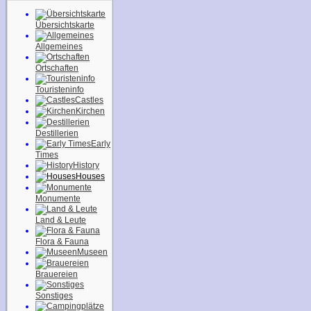
Übersichtskarte
Allgemeines
Ortschaften
Touristeninfo
Castles
Kirchen
Destillerien
Early
Times
History
Houses
Monumente
Land & Leute
Flora & Fauna
Museen
Brauereien
Sonstiges