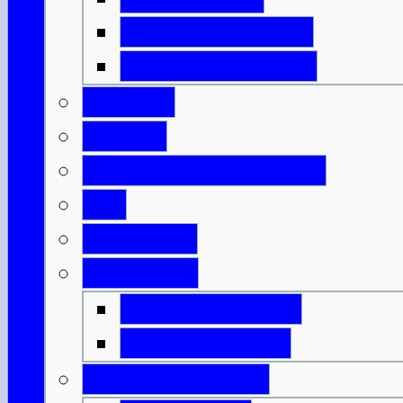
Isle of North Uist
Isle of South Uist
Borders
Central
Dumfries & Galloway
Fife
Grampian
Highlands
Highlands-Nord
Highlands-Süd
Innere Hebriden