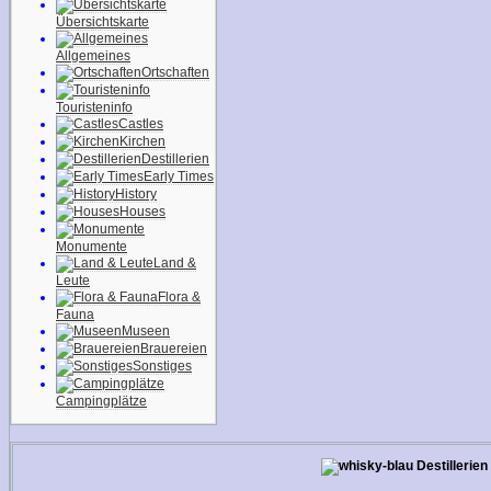
Übersichtskarte
Allgemeines
Ortschaften
Touristeninfo
Castles
Kirchen
Destillerien
Early Times
History
Houses
Monumente
Land &
Leute
Flora &
Fauna
Museen
Brauereien
Sonstiges
Campingplätze
Destillerien