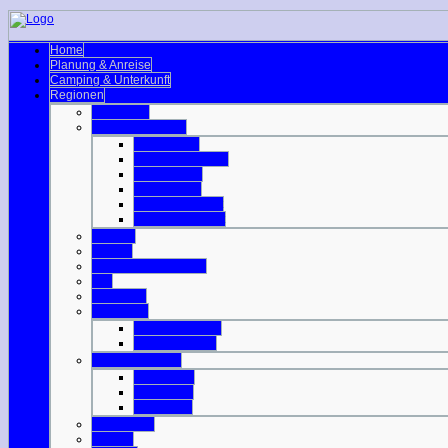
Home
Planung & Anreise
Camping & Unterkunft
Regionen
Edinburgh
Äußere Hebriden
Isle of Barra
Isle of Benbecula
Isle of Harris
Isle of Lewis
Isle of North Uist
Isle of South Uist
Borders
Central
Dumfries & Galloway
Fife
Grampian
Highlands
Highlands-Nord
Highlands-Süd
Innere Hebriden
Isle of Islay
Isle of Jura
Isle of Mull
Isle of Skye
Lothian