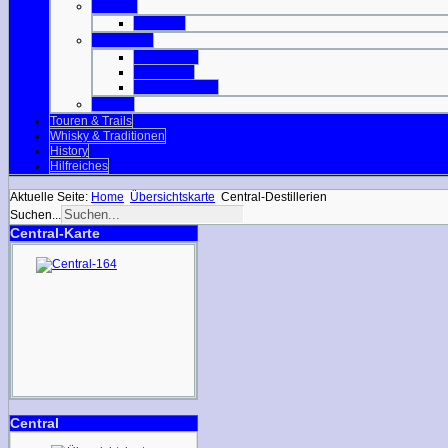
Orkneys
Mainland
Strathclyde
Isle of Arran
Isle of Bute
Great Cumbrae
Tayside
Touren & Trails
Whisky & Traditionen
History
Hilfreiches
Aktuelle Seite:
Home
Übersichtskarte
Central-Destillerien
Suchen...
Central-Karte
Central