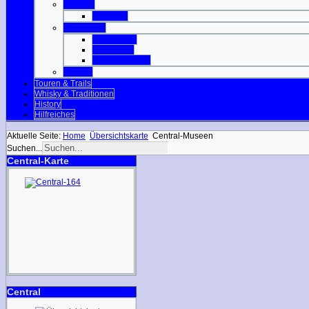
Orkneys
Mainland
Strathclyde
Isle of Arran
Isle of Bute
Great Cumbrae
Tayside
Touren & Trails
Whisky & Traditionen
History
Hilfreiches
Aktuelle Seite:
Home
Übersichtskarte
Central-Museen
Suchen...
Central-Karte
Central