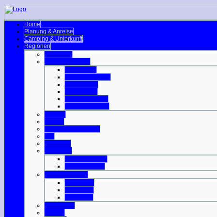
Home
Planung & Anreise
Camping & Unterkunft
Regionen
Edinburgh
Äußere Hebriden
Isle of Barra
Isle of Benbecula
Isle of Harris
Isle of Lewis
Isle of North Uist
Isle of South Uist
Borders
Central
Dumfries & Galloway
Fife
Grampian
Highlands
Highlands-Nord
Highlands-Süd
Innere Hebriden
Isle of Islay
Isle of Jura
Isle of Mull
Isle of Skye
Lothian