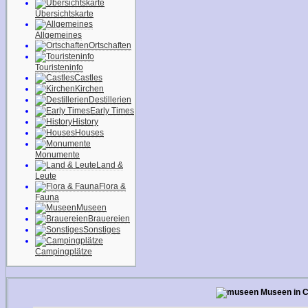
Übersichtskarte
Allgemeines
Ortschaften
Touristeninfo
Castles
Kirchen
Destillerien
Early Times
History
Houses
Monumente
Land &
Leute
Flora &
Fauna
Museen
Brauereien
Sonstiges
Campingplätze
Museen in C