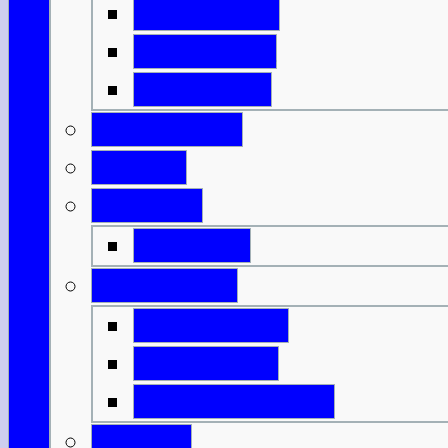
Isle of Islay
Isle of Jura
Isle of Mull
Isle of Skye
Lothian
Orkneys
Mainland
Strathclyde
Isle of Arran
Isle of Bute
Great Cumbrae
Tayside