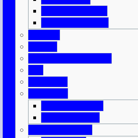
Isle of North Uist
Isle of South Uist
Borders
Central
Dumfries & Galloway
Fife
Grampian
Highlands
Highlands-Nord
Highlands-Süd
Innere Hebriden