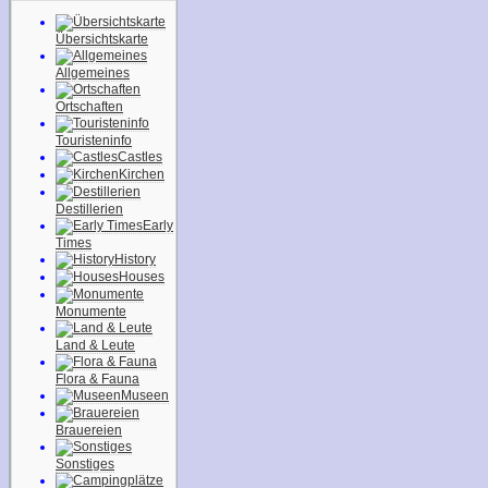
Übersichtskarte
Allgemeines
Ortschaften
Touristeninfo
Castles
Kirchen
Destillerien
Early
Times
History
Houses
Monumente
Land & Leute
Flora & Fauna
Museen
Brauereien
Sonstiges