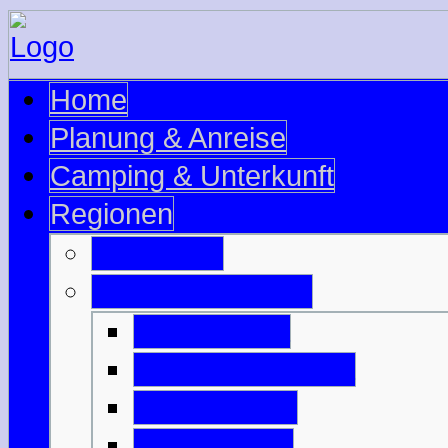
Home
Planung & Anreise
Camping & Unterkunft
Regionen
Edinburgh
Äußere Hebriden
Isle of Barra
Isle of Benbecula
Isle of Harris
Isle of Lewis