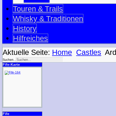
Touren & Trails
Whisky & Traditionen
History
Hilfreiches
Aktuelle Seite:
Home
Castles
Ard
Suchen...
Fife-Karte
Fife