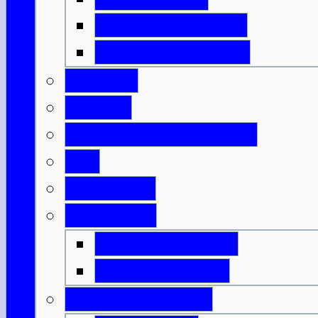
Isle of North Uist
Isle of South Uist
Borders
Central
Dumfries & Galloway
Fife
Grampian
Highlands
Highlands-Nord
Highlands-Süd
Innere Hebriden