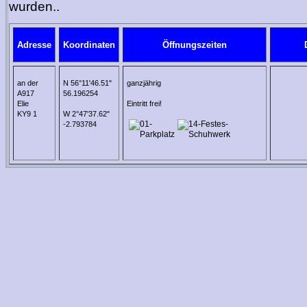
wurden..
Adresse
Koordinaten
Öffnungszeiten
an der
N 56°11'46.51"
ganzjährig
A917
56.196254
Elie
Eintritt frei!
KY9 1
W 2°47'37.62"
-2.793784