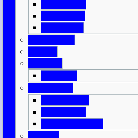
Isle of Islay
Isle of Jura
Isle of Mull
Isle of Skye
Lothian
Orkneys
Mainland
Strathclyde
Isle of Arran
Isle of Bute
Great Cumbrae
Tayside