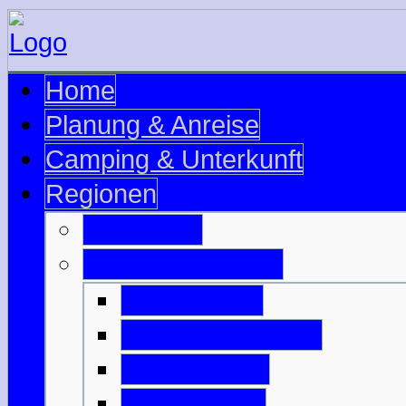
Home
Planung & Anreise
Camping & Unterkunft
Regionen
Edinburgh
Äußere Hebriden
Isle of Barra
Isle of Benbecula
Isle of Harris
Isle of Lewis